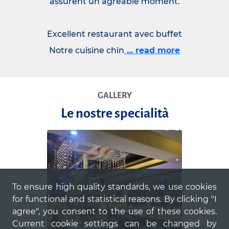
assurent un agréable moment.
Excellent restaurant avec buffet
Notre cuisine chin
... read more
GALLERY
Le nostre specialità
To ensure high quality standards, we use cookies
for functional and statistical reasons. By clicking "I
agree", you consent to the use of these cookies.
Current cookie settings can be changed by