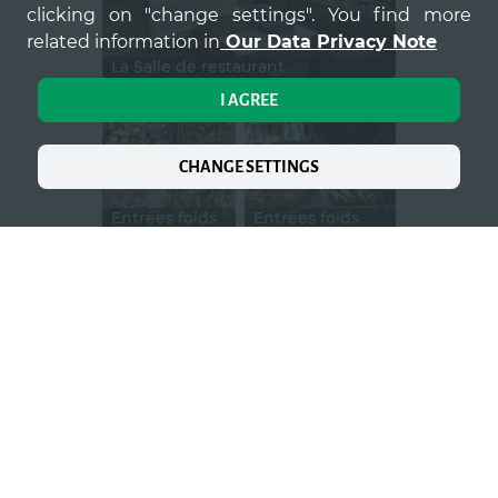
clicking on "change settings". You find more
related information in
Our Data Privacy Note
La Salle de restaurant
I AGREE
CHANGE SETTINGS
Entrées foids
Entrées foids
OPEN GALLERY
Our services